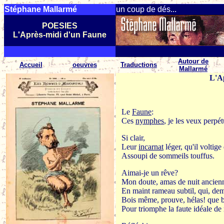
Stéphane Mallarmé
un coup de dés...
POESIES
L'Après-midi d'un Faune
Autour de
Accueil
oeuvres
Traductions
Mallarmé
L'A
Le
Faune
:
Ces
nymphes
, je les veux perpét
Si clair,
Leur
incarnat
léger, qu'il voltige 
Assoupi de sommeils touffus.
Aimai-je un rêve?
Mon doute, amas de nuit ancienn
En maint rameau subtil, qui, dem
Bois même, prouve, hélas! que bi
Pour triomphe la faute idéale de 