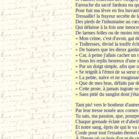
Farouche du sacré fardeau nu qui
Pour fuir ma lèvre en feu buvan
Tressaille! la frayeur secrète de l
Des pieds de l'inhumaine au cœu
Qui délaisse à la fois une innoc
De larmes folles ou de moins tri
« Mon crime, c'est d'avoir, gai d
» Traîtresses, divisé la touffe éc
» De baisers que les dieux garda
» Car, à peine j'allais cacher un r
» Sous les replis heureux d'une 
» Par un doigt simple, afin que 
» Se teignît à l'émoi de sa sœur 
» La petite, naïve et ne rougissan
» Que de mes bras, défaits par d
» Cette proie, à jamais ingrate se
» Sans pitié du sanglot dont j'éta
Tant pis! vers le bonheur d'autre
Par leur tresse nouée aux cornes
Tu sais, ma passion, que, pourpr
Chaque grenade éclate et d'abei
Et notre sang, épris de qui le va s
Coule pour tout l'essaim éternel 
À l'heure où ce bois d'or et de ce