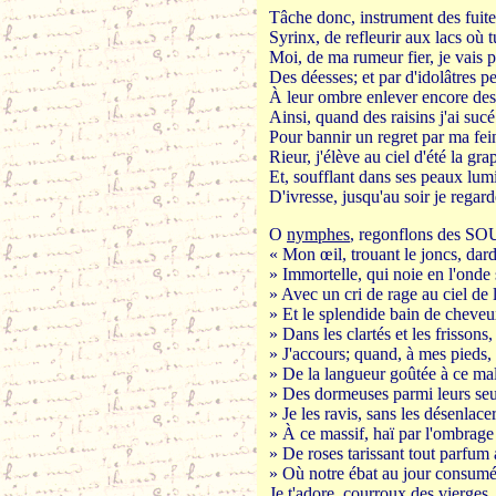
Tâche donc, instrument des fuite
Syrinx, de refleurir aux lacs où 
Moi, de ma rumeur fier, je vais 
Des déesses; et par d'idolâtres p
À leur ombre enlever encore des 
Ainsi, quand des raisins j'ai sucé 
Pour bannir un regret par ma fein
Rieur, j'élève au ciel d'été la gr
Et, soufflant dans ses peaux lum
D'ivresse, jusqu'au soir je regard
O
nymphes
, regonflons des S
« Mon œil, trouant le joncs, dar
» Immortelle, qui noie en l'onde 
» Avec un cri de rage au ciel de l
» Et le splendide bain de cheveu
» Dans les clartés et les frissons,
» J'accours; quand, à mes pieds, 
» De la langueur goûtée à ce mal
» Des dormeuses parmi leurs seu
» Je les ravis, sans les désenlacer
» À ce massif, haï par l'ombrage 
» De roses tarissant tout parfum a
» Où notre ébat au jour consumé 
Je t'adore, courroux des vierges,