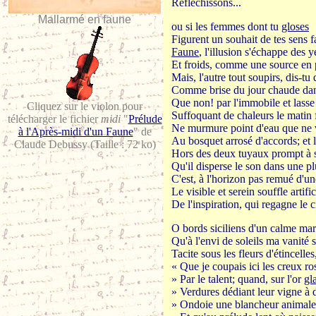
Réfléchissons...
Mallarmé en faune
ou si les femmes dont tu
gloses
Figurent un souhait de tes sens 
Faune
, l'illusion s'échappe des 
Et froids, comme une source en p
Mais, l'autre tout soupirs, dis-tu 
Comme brise du jour chaude dan
Que non! par l'immobile et lass
Cliquez sur le violon pour
Suffoquant de chaleurs le matin fra
télécharger le fichier
midi
"
Prélude
Ne murmure point d'eau que ne 
à l'Après-midi d'un Faune
" de
Au bosquet arrosé d'accords; et l
Claude Debussy (Taille : 72 ko)
Hors des deux tuyaux prompt à s
Qu'il disperse le son dans une pl
C'est, à l'horizon pas remué d'un
Le visible et serein souffle artific
De l'inspiration, qui regagne le c
O bords siciliens d'un calme ma
Qu'à l'envi de soleils ma vanité 
Tacite sous les fleurs d'étince
« Que je coupais ici les creux 
» Par le talent; quand, sur l'or
gl
» Verdures dédiant leur vigne à 
» Ondoie une blancheur animale