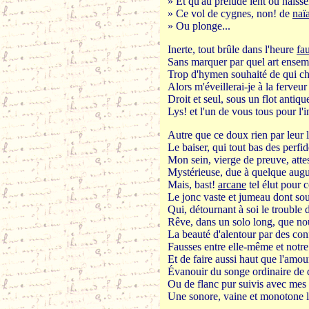
» Et qu'au prélude lent où naisse
» Ce vol de cygnes, non! de
naï
» Ou plonge...
Inerte, tout brûle dans l'heure
fa
Sans marquer par quel art ensem
Trop d'hymen souhaité de qui che
Alors m'éveillerai-je à la ferveur
Droit et seul, sous un flot antiqu
Lys! et l'un de vous tous pour l'i
Autre que ce doux rien par leur l
Le baiser, qui tout bas des perfid
Mon sein, vierge de preuve, atte
Mystérieuse, due à quelque augu
Mais, bast!
arcane
tel élut pour 
Le jonc vaste et jumeau dont sou
Qui, détournant à soi le trouble d
Rêve, dans un solo long, que n
La beauté d'alentour par des con
Fausses entre elle-même et notre
Et de faire aussi haut que l'amo
Évanouir du songe ordinaire de 
Ou de flanc pur suivis avec mes 
Une sonore, vaine et monotone l